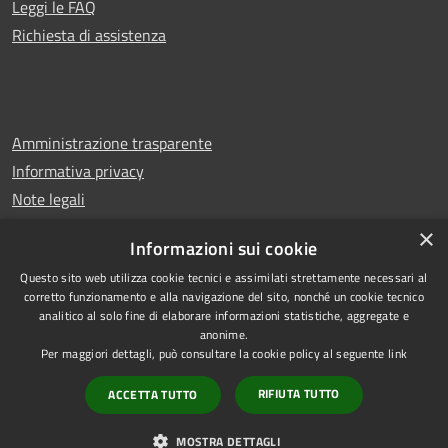
Leggi le FAQ
Richiesta di assistenza
Amministrazione trasparente
Informativa privacy
Note legali
Dichiarazione di accessibilità
×
Informazioni sui cookie
Questo sito web utilizza cookie tecnici e assimilati strettamente necessari al
corretto funzionamento e alla navigazione del sito, nonché un cookie tecnico
analitico al solo fine di elaborare informazioni statistiche, aggregate e
RSS
Copyright © 2026 • Comune di
anonime.
Accessibilità
Casalbuono • Powered by
Per maggiori dettagli, può consultare la cookie policy al seguente
link
Privacy
Municipium
Accesso
•
RIFIUTA TUTTO
ACCETTA TUTTO
Cookie
redazione
Mappa del sito
MOSTRA DETTAGLI