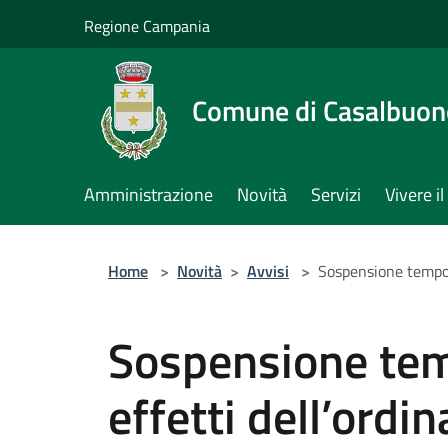
Salta al contenuto principale
Regione Campania
Comune di Casalbuon
Amministrazione
Novità
Servizi
Vivere 
Home
>
Novità
>
Avvisi
>
Sospensione tempora
Sospensione tem
effetti dell’ordi