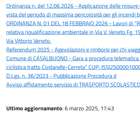
Ordinanza n. del 12.06.2026 - Applicazione delle misure d
vista del periodo di massima pericolosità per gli incendi b
ORDINANZA N. 01 DEL 18 FEBBRAIO 2026 - Lavori di “Rea
relativa riqualificazione ambientale in Via V. Veneto Fg.
Via Vittorio Veneto.
Referendum 2025 - Agevolazioni e rimborsi per chi viagg
Comune di CASALBUONO - Gara a procedura telematica ape
ciclistica tratto Costarelle-Cerreta” CUP: I55I250000100
D.Lgs. n. 36/2023 - Pubblicazione Procedura d
Avviso affidamento servizio di TRASPORTO SCOLASTICO 
Ultimo aggiornamento
: 6 marzo 2025, 17:43