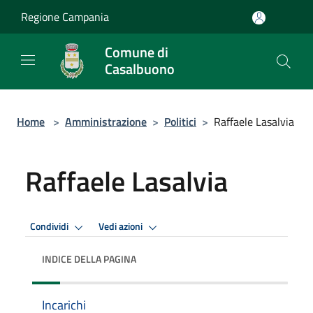
Salta al contenuto principale
Regione Campania
Comune di
Casalbuono
Home
>
Amministrazione
>
Politici
>
Raffaele Lasalvia
Raffaele Lasalvia
Condividi
Vedi azioni
INDICE DELLA PAGINA
Incarichi