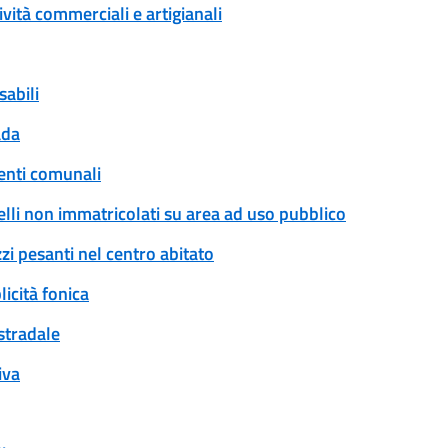
ività commerciali e artigianali
sabili
ada
enti comunali
rrelli non immatricolati su area ad uso pubblico
zi pesanti nel centro abitato
icità fonica
 stradale
iva